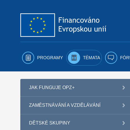
Přejít k obsahu
PROGRAMY
TÉMATA
FÓR
JAK FUNGUJE OPZ+
ZAMĚSTNÁVÁNÍ A VZDĚLÁVÁNÍ
DĚTSKÉ SKUPINY