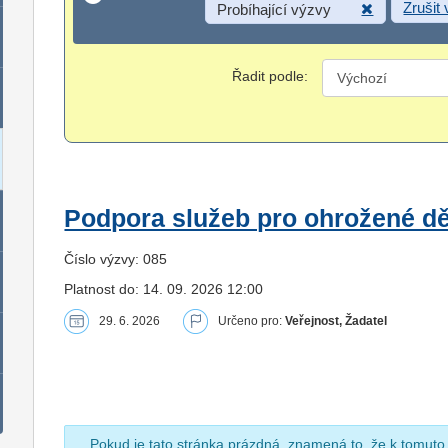
Zrušit
Probíhající výzvy
Řadit podle:
Podpora služeb pro ohrožené dět
Číslo výzvy: 085
Platnost do: 14. 09. 2026 12:00
29. 6. 2026
Určeno pro:
Veřejnost, Žadatel
Pokud je tato stránka prázdná, znamená to, že k tomuto