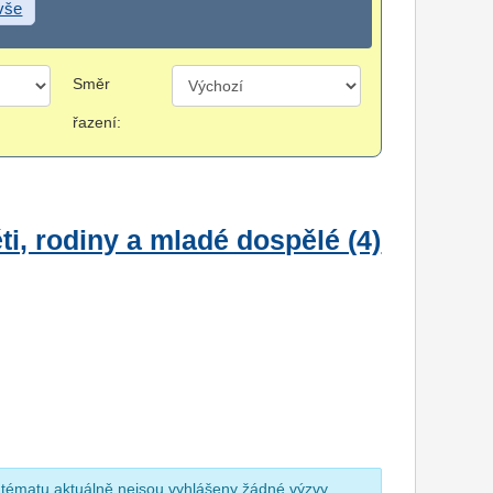
 vše
Směr
řazení:
i, rodiny a mladé dospělé (4)
 tématu aktuálně nejsou vyhlášeny žádné výzvy.