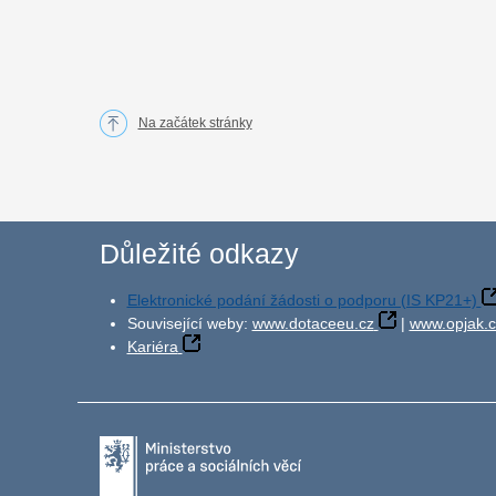
Na začátek stránky
Důležité odkazy
Elektronické podání žádosti o podporu (IS KP21+)
Související weby:
www.dotaceeu.cz
|
www.opjak.c
Kariéra