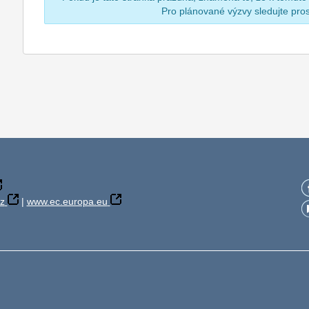
Pro plánované výzvy sledujte pr
z
|
www.ec.europa.eu