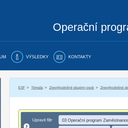
Operační prog
UM
VÝSLEDKY
KONTAKTY
/
/
/
ESF
Témata
Znevýhodněné skupiny osob
Znevýhodněné sku
Upravit filtr
Upravit filtr
03 Operační program Zaměstnanos