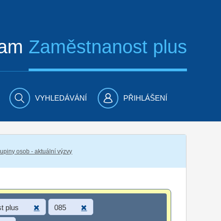
ram
Zaměstnanost plus
VYHLEDÁVÁNÍ
PŘIHLÁŠENÍ
piny osob - aktuální výzvy
t plus
085