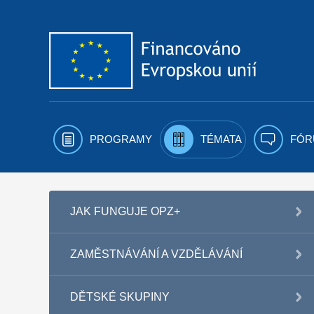
Přejít k obsahu
PROGRAMY
TÉMATA
FÓR
JAK FUNGUJE OPZ+
ZAMĚSTNÁVÁNÍ A VZDĚLÁVÁNÍ
DĚTSKÉ SKUPINY