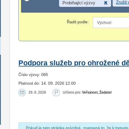
Zrušit
Probíhající výzvy
Řadit podle:
Podpora služeb pro ohrožené dět
Číslo výzvy: 085
Platnost do: 14. 09. 2026 12:00
29. 6. 2026
Určeno pro:
Veřejnost, Žadatel
Pokud je tato stránka prázdná, znamená to, že k tomuto