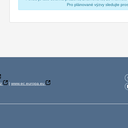
Pro plánované výzvy sledujte pr
z
|
www.ec.europa.eu