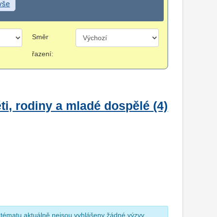
 vše
Směr
řazení:
i, rodiny a mladé dospělé (4)
 tématu aktuálně nejsou vyhlášeny žádné výzvy.