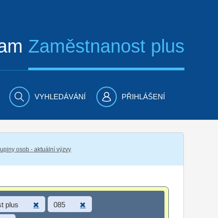
ram
Zaměstnanost plus
VYHLEDÁVÁNÍ
PŘIHLÁŠENÍ
piny osob - aktuální výzvy
t plus
085