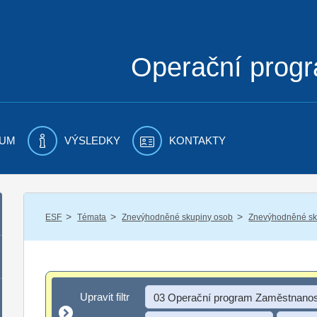
Operační prog
UM
VÝSLEDKY
KONTAKTY
/
/
/
ESF
Témata
Znevýhodněné skupiny osob
Znevýhodněné sku
Upravit filtr
Upravit filtr
03 Operační program Zaměstnanos