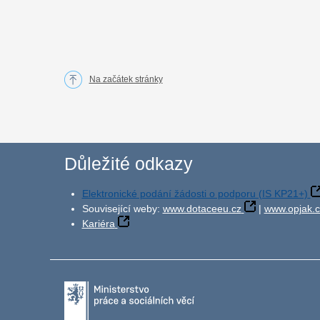
Na začátek stránky
Důležité odkazy
Elektronické podání žádosti o podporu (IS KP21+)
Související weby:
www.dotaceeu.cz
|
www.opjak.c
Kariéra