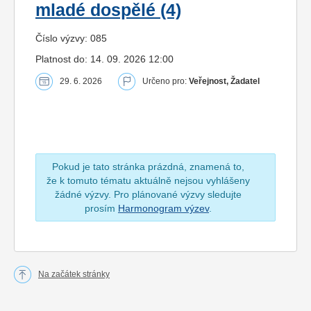
mladé dospělé (4)
Číslo výzvy: 085
Platnost do: 14. 09. 2026 12:00
29. 6. 2026
Určeno pro:
Veřejnost, Žadatel
Pokud je tato stránka prázdná, znamená to,
že k tomuto tématu aktuálně nejsou vyhlášeny
žádné výzvy. Pro plánované výzvy sledujte
prosím
Harmonogram výzev
.
Na začátek stránky