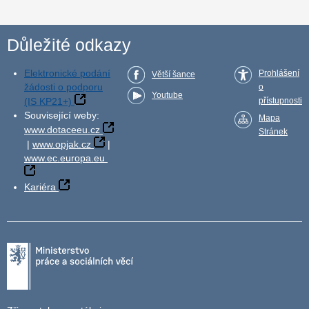
Důležité odkazy
Elektronické podání
Prohlášení
Větší šance
žádosti o podporu
o
Youtube
(IS KP21+)
přístupnosti
Související weby:
Mapa
www.dotaceeu.cz
Stránek
|
www.opjak.cz
|
www.ec.europa.eu
Kariéra