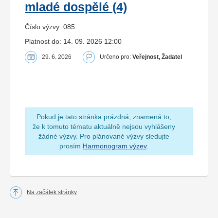
mladé dospělé (4)
Číslo výzvy: 085
Platnost do: 14. 09. 2026 12:00
29. 6. 2026
Určeno pro:
Veřejnost, Žadatel
Pokud je tato stránka prázdná, znamená to,
že k tomuto tématu aktuálně nejsou vyhlášeny
žádné výzvy. Pro plánované výzvy sledujte
prosím
Harmonogram výzev
.
Na začátek stránky