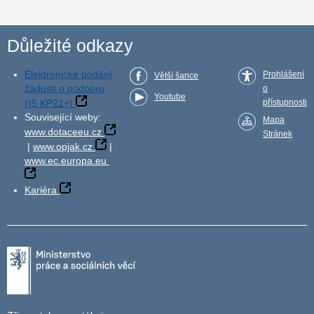
Důležité odkazy
Elektronické podání
Prohlášení
Větší šance
žádosti o podporu
o
Youtube
(IS KP21+)
přístupnosti
Související weby:
Mapa
www.dotaceeu.cz
Stránek
|
www.opjak.cz
|
www.ec.europa.eu
Kariéra