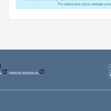
Pro plánované výzvy sledujte pr
z
|
www.ec.europa.eu