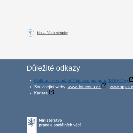
Na začátek stránky
Důležité odkazy
Elektronické podání žádosti o podporu (IS KP21+)
Související weby:
www.dotaceeu.cz
|
www.opjak.c
Kariéra