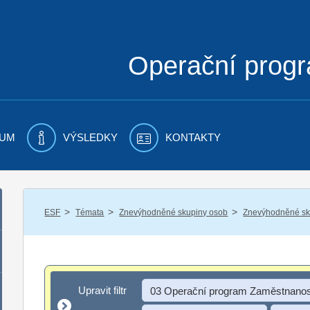
Operační prog
UM
VÝSLEDKY
KONTAKTY
/
/
/
ESF
Témata
Znevýhodněné skupiny osob
Znevýhodněné sku
Upravit filtr
Upravit filtr
03 Operační program Zaměstnanos