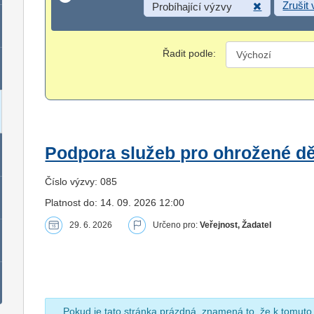
Zrušit
Probíhající výzvy
Řadit podle:
Podpora služeb pro ohrožené dět
Číslo výzvy: 085
Platnost do: 14. 09. 2026 12:00
29. 6. 2026
Určeno pro:
Veřejnost, Žadatel
Pokud je tato stránka prázdná, znamená to, že k tomuto