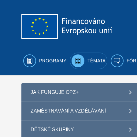
Přejít k obsahu
PROGRAMY
TÉMATA
FÓR
JAK FUNGUJE OPZ+
ZAMĚSTNÁVÁNÍ A VZDĚLÁVÁNÍ
DĚTSKÉ SKUPINY