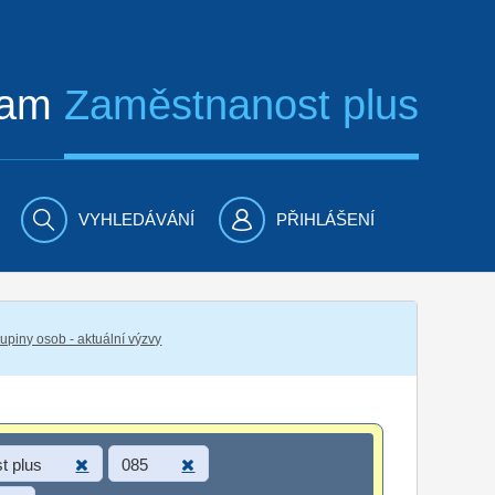
ram
Zaměstnanost plus
VYHLEDÁVÁNÍ
PŘIHLÁŠENÍ
piny osob - aktuální výzvy
t plus
085