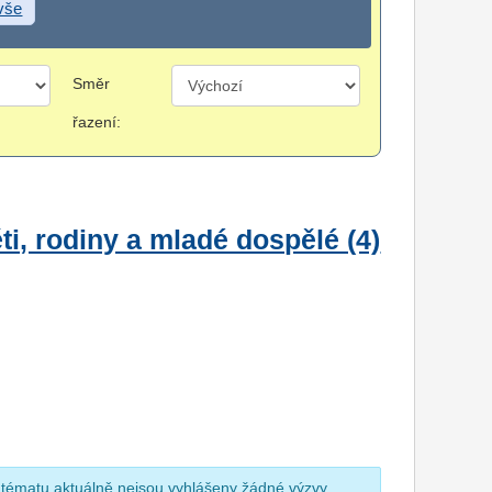
 vše
Směr
řazení:
i, rodiny a mladé dospělé (4)
 tématu aktuálně nejsou vyhlášeny žádné výzvy.