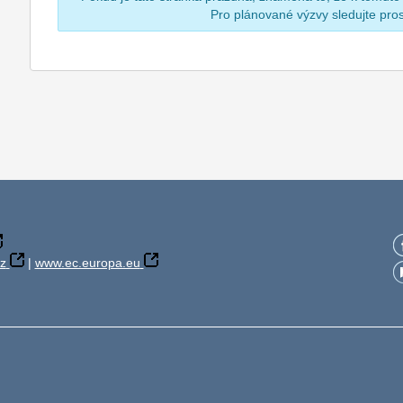
Pro plánované výzvy sledujte pr
z
|
www.ec.europa.eu