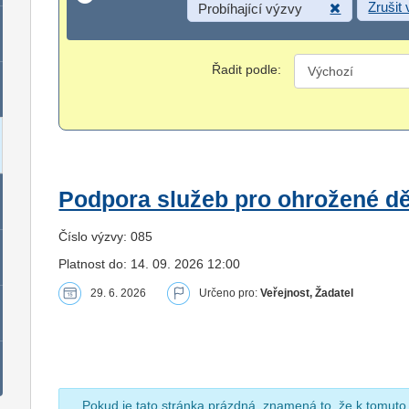
Zrušit
Probíhající výzvy
Řadit podle:
Podpora služeb pro ohrožené dět
Číslo výzvy: 085
Platnost do: 14. 09. 2026 12:00
29. 6. 2026
Určeno pro:
Veřejnost, Žadatel
Pokud je tato stránka prázdná, znamená to, že k tomuto