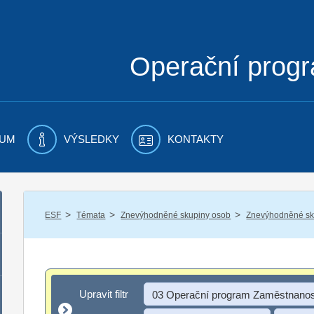
Operační prog
UM
VÝSLEDKY
KONTAKTY
/
/
/
ESF
Témata
Znevýhodněné skupiny osob
Znevýhodněné sku
Upravit filtr
Upravit filtr
03 Operační program Zaměstnanos