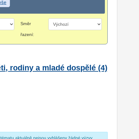
 vše
Směr
řazení:
i, rodiny a mladé dospělé (4)
 tématu aktuálně nejsou vyhlášeny žádné výzvy.