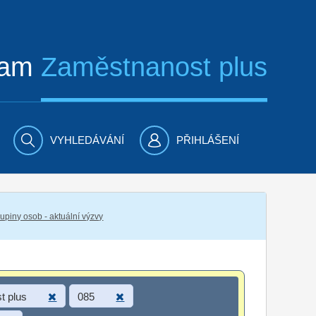
ram
Zaměstnanost plus
VYHLEDÁVÁNÍ
PŘIHLÁŠENÍ
piny osob - aktuální výzvy
t plus
085