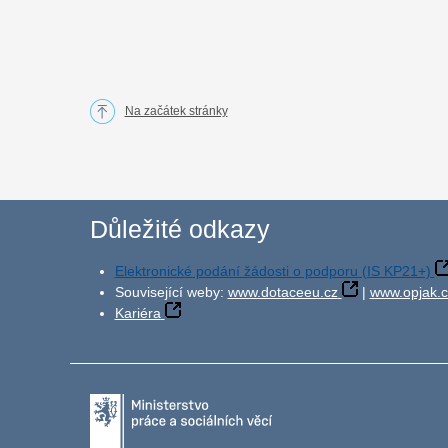
Na začátek stránky
Důležité odkazy
Elektronické podání žádosti o podporu (IS KP21+)
Související weby:
www.dotaceeu.cz
|
www.opjak.c
Kariéra