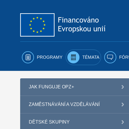
Přejít k obsahu
PROGRAMY
TÉMATA
FÓR
JAK FUNGUJE OPZ+
ZAMĚSTNÁVÁNÍ A VZDĚLÁVÁNÍ
DĚTSKÉ SKUPINY