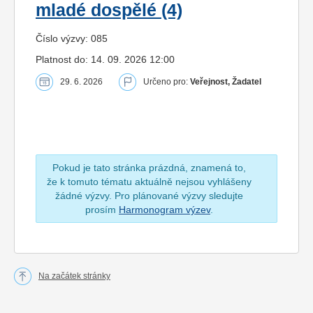
mladé dospělé (4)
Číslo výzvy: 085
Platnost do: 14. 09. 2026 12:00
29. 6. 2026
Určeno pro:
Veřejnost, Žadatel
Pokud je tato stránka prázdná, znamená to,
že k tomuto tématu aktuálně nejsou vyhlášeny
žádné výzvy. Pro plánované výzvy sledujte
prosím
Harmonogram výzev
.
Na začátek stránky