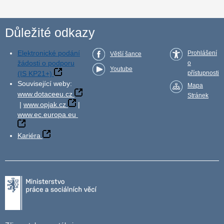
Důležité odkazy
Elektronické podání
Prohlášení
Větší šance
žádosti o podporu
o
Youtube
(IS KP21+)
přístupnosti
Související weby:
Mapa
www.dotaceeu.cz
Stránek
|
www.opjak.cz
|
www.ec.europa.eu
Kariéra