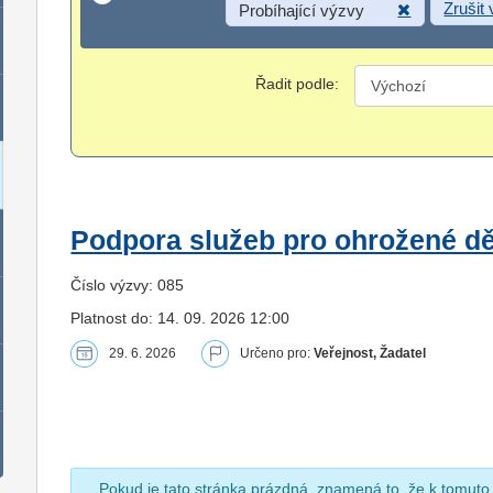
Zrušit
Probíhající výzvy
Řadit podle:
Podpora služeb pro ohrožené dět
Číslo výzvy: 085
Platnost do: 14. 09. 2026 12:00
29. 6. 2026
Určeno pro:
Veřejnost, Žadatel
Pokud je tato stránka prázdná, znamená to, že k tomuto