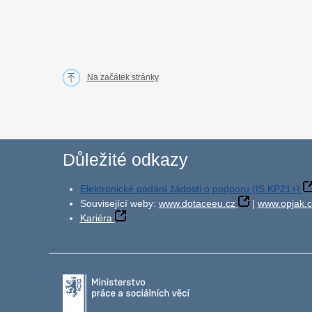
Na začátek stránky
Důležité odkazy
Elektronické podání žádosti o podporu (IS KP21+)
Související weby:
www.dotaceeu.cz
|
www.opjak.c
Kariéra