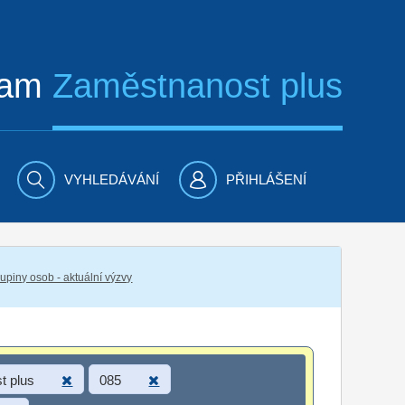
ram
Zaměstnanost plus
VYHLEDÁVÁNÍ
PŘIHLÁŠENÍ
piny osob - aktuální výzvy
t plus
085