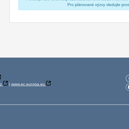
Pro plánované výzvy sledujte pr
z
|
www.ec.europa.eu