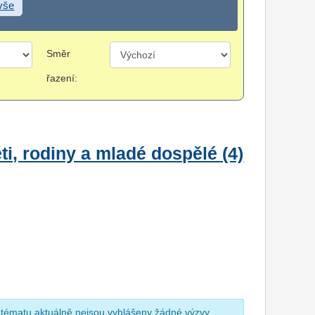
 vše
Směr
řazení:
i, rodiny a mladé dospělé (4)
 tématu aktuálně nejsou vyhlášeny žádné výzvy.