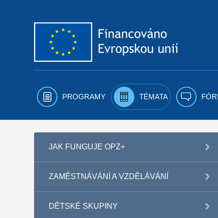
Přejít k obsahu
PROGRAMY
TÉMATA
FÓR
JAK FUNGUJE OPZ+
ZAMĚSTNÁVÁNÍ A VZDĚLÁVÁNÍ
DĚTSKÉ SKUPINY