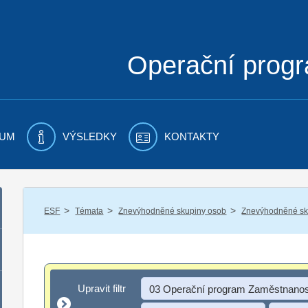
Operační prog
UM
VÝSLEDKY
KONTAKTY
/
/
/
ESF
Témata
Znevýhodněné skupiny osob
Znevýhodněné sku
Upravit filtr
Upravit filtr
03 Operační program Zaměstnanos