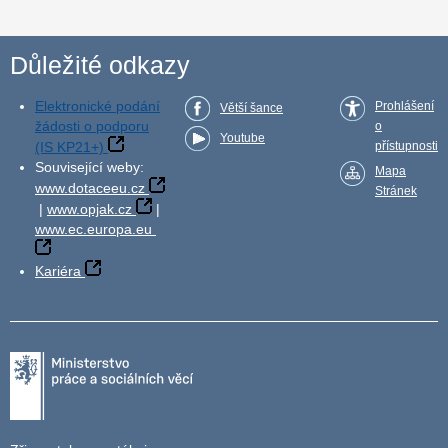
Důležité odkazy
Elektronické podání
Prohlášení
Větší šance
žádosti o podporu
o
Youtube
(IS KP21+)
přístupnosti
Související weby:
Mapa
www.dotaceeu.cz
Stránek
|
www.opjak.cz
|
www.ec.europa.eu
Kariéra