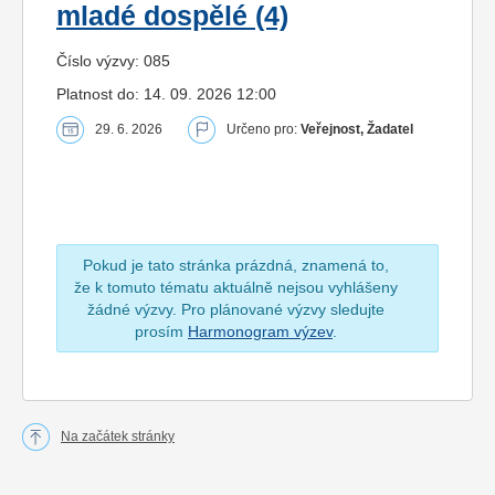
mladé dospělé (4)
Číslo výzvy: 085
Platnost do: 14. 09. 2026 12:00
29. 6. 2026
Určeno pro:
Veřejnost, Žadatel
Pokud je tato stránka prázdná, znamená to,
že k tomuto tématu aktuálně nejsou vyhlášeny
žádné výzvy. Pro plánované výzvy sledujte
prosím
Harmonogram výzev
.
Na začátek stránky