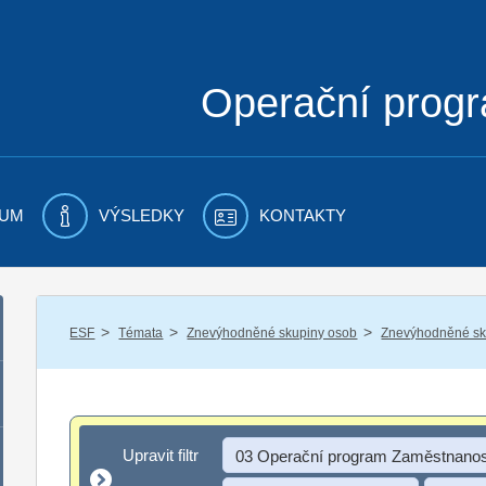
Operační prog
UM
VÝSLEDKY
KONTAKTY
/
/
/
ESF
Témata
Znevýhodněné skupiny osob
Znevýhodněné sku
Upravit filtr
Upravit filtr
03 Operační program Zaměstnanos