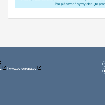
Pro plánované výzvy sledujte pr
z
|
www.ec.europa.eu