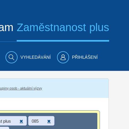
ram
Zaměstnanost plus
VYHLEDÁVÁNÍ
PŘIHLÁŠENÍ
piny osob - aktuální výzvy
t plus
085