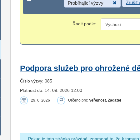
Zrušit
Probíhající výzvy
Řadit podle:
Podpora služeb pro ohrožené dět
Číslo výzvy: 085
Platnost do: 14. 09. 2026 12:00
29. 6. 2026
Určeno pro:
Veřejnost, Žadatel
Pokud je tato stránka prázdná, znamená to, že k tomuto