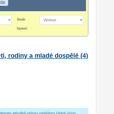
 vše
Směr
řazení:
i, rodiny a mladé dospělé (4)
 tématu aktuálně nejsou vyhlášeny žádné výzvy.