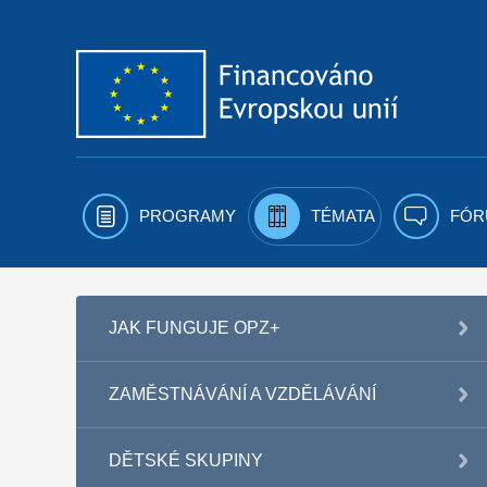
Přejít k obsahu
PROGRAMY
TÉMATA
FÓR
JAK FUNGUJE OPZ+
ZAMĚSTNÁVÁNÍ A VZDĚLÁVÁNÍ
DĚTSKÉ SKUPINY