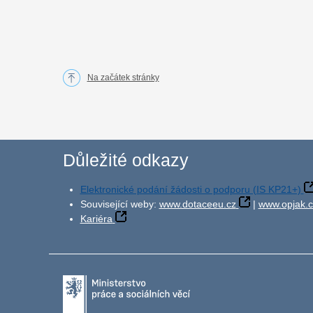
Na začátek stránky
Důležité odkazy
Elektronické podání žádosti o podporu (IS KP21+)
Související weby:
www.dotaceeu.cz
|
www.opjak.c
Kariéra