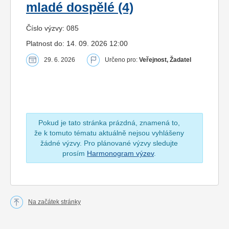
mladé dospělé (4)
Číslo výzvy: 085
Platnost do: 14. 09. 2026 12:00
29. 6. 2026
Určeno pro:
Veřejnost, Žadatel
Pokud je tato stránka prázdná, znamená to,
že k tomuto tématu aktuálně nejsou vyhlášeny
žádné výzvy. Pro plánované výzvy sledujte
prosím
Harmonogram výzev
.
Na začátek stránky