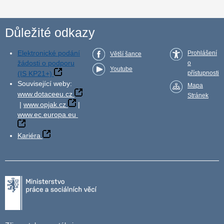
Důležité odkazy
Elektronické podání
Prohlášení
Větší šance
žádosti o podporu
o
Youtube
(IS KP21+)
přístupnosti
Související weby:
Mapa
www.dotaceeu.cz
Stránek
|
www.opjak.cz
|
www.ec.europa.eu
Kariéra