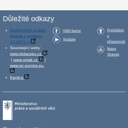
Důležité odkazy
Elektronické podání
Prohlášení
Větší šance
žádosti o podporu
o
Youtube
(IS KP21+)
přístupnosti
Související weby:
Mapa
www.dotaceeu.cz
Stránek
|
www.opjak.cz
|
www.ec.europa.eu
Kariéra