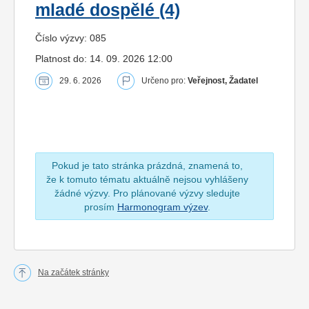
mladé dospělé (4)
Číslo výzvy: 085
Platnost do: 14. 09. 2026 12:00
29. 6. 2026
Určeno pro:
Veřejnost, Žadatel
Pokud je tato stránka prázdná, znamená to,
že k tomuto tématu aktuálně nejsou vyhlášeny
žádné výzvy. Pro plánované výzvy sledujte
prosím
Harmonogram výzev
.
Na začátek stránky