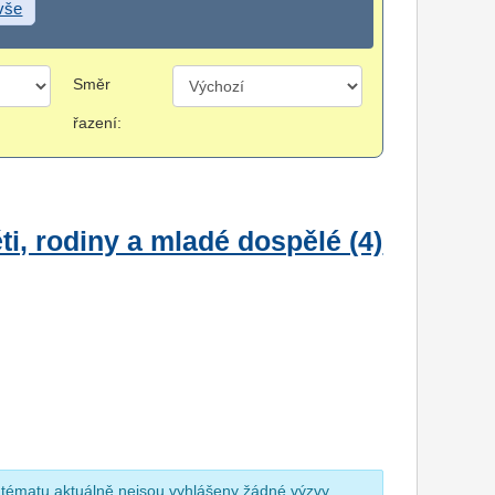
 vše
Směr
řazení:
i, rodiny a mladé dospělé (4)
 tématu aktuálně nejsou vyhlášeny žádné výzvy.