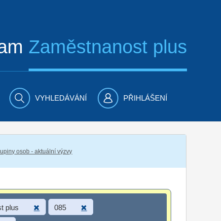
ram
Zaměstnanost plus
VYHLEDÁVÁNÍ
PŘIHLÁŠENÍ
piny osob - aktuální výzvy
t plus
085