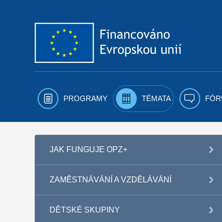
Přejít k obsahu
PROGRAMY
TÉMATA
FÓR
JAK FUNGUJE OPZ+
ZAMĚSTNÁVÁNÍ A VZDĚLÁVÁNÍ
DĚTSKÉ SKUPINY