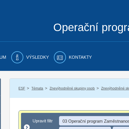
Operační prog
UM
VÝSLEDKY
KONTAKTY
/
/
/
ESF
Témata
Znevýhodněné skupiny osob
Znevýhodněné sku
Upravit filtr
Upravit filtr
03 Operační program Zaměstnanos