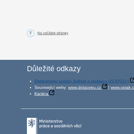
Na začátek stránky
Důležité odkazy
Elektronické podání žádosti o podporu (IS KP21+)
Související weby:
www.dotaceeu.cz
|
www.opjak.c
Kariéra