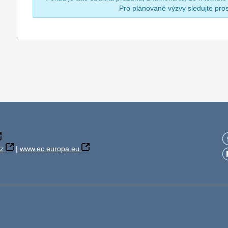
Pro plánované výzvy sledujte pr
z
|
www.ec.europa.eu