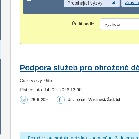
Zrušit
Probíhající výzvy
Řadit podle:
Podpora služeb pro ohrožené dět
Číslo výzvy: 085
Platnost do: 14. 09. 2026 12:00
29. 6. 2026
Určeno pro:
Veřejnost, Žadatel
Pokud je tato stránka prázdná, znamená to, že k tomuto