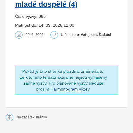
mladé dospělé (4)
Číslo výzvy: 085
Platnost do: 14. 09. 2026 12:00
29. 6. 2026
Určeno pro:
Veřejnost, Žadatel
Pokud je tato stránka prázdná, znamená to,
že k tomuto tématu aktuálně nejsou vyhlášeny
žádné výzvy. Pro plánované výzvy sledujte
prosím
Harmonogram výzev
.
Na začátek stránky