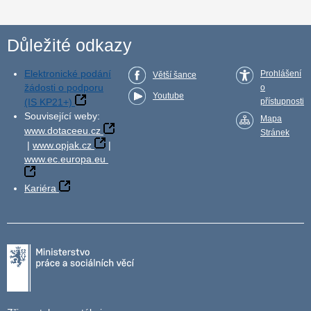
Důležité odkazy
Elektronické podání
Prohlášení
Větší šance
žádosti o podporu
o
Youtube
(IS KP21+)
přístupnosti
Související weby:
Mapa
www.dotaceeu.cz
Stránek
|
www.opjak.cz
|
www.ec.europa.eu
Kariéra