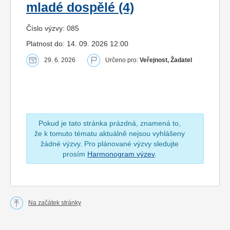
mladé dospělé (4)
Číslo výzvy: 085
Platnost do: 14. 09. 2026 12:00
29. 6. 2026
Určeno pro:
Veřejnost, Žadatel
Pokud je tato stránka prázdná, znamená to,
že k tomuto tématu aktuálně nejsou vyhlášeny
žádné výzvy. Pro plánované výzvy sledujte
prosím
Harmonogram výzev
.
Na začátek stránky