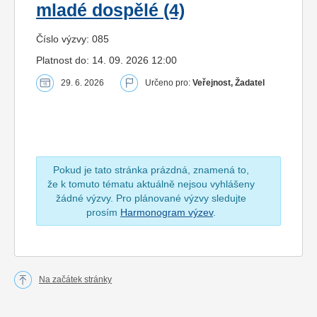
mladé dospělé (4)
Číslo výzvy: 085
Platnost do: 14. 09. 2026 12:00
29. 6. 2026
Určeno pro:
Veřejnost, Žadatel
Pokud je tato stránka prázdná, znamená to,
že k tomuto tématu aktuálně nejsou vyhlášeny
žádné výzvy. Pro plánované výzvy sledujte
prosím
Harmonogram výzev
.
Na začátek stránky