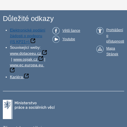
Důležité odkazy
Elektronické podání
Prohlášení
Větší šance
žádosti o podporu
o
Youtube
(IS KP21+)
přístupnosti
Související weby:
Mapa
www.dotaceeu.cz
Stránek
|
www.opjak.cz
|
www.ec.europa.eu
Kariéra