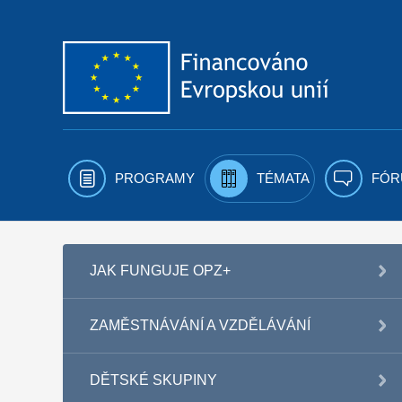
Přejít k obsahu
PROGRAMY
TÉMATA
FÓR
JAK FUNGUJE OPZ+
ZAMĚSTNÁVÁNÍ A VZDĚLÁVÁNÍ
DĚTSKÉ SKUPINY