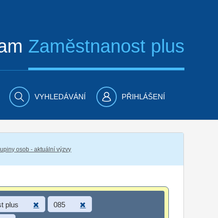
ram
Zaměstnanost plus
VYHLEDÁVÁNÍ
PŘIHLÁŠENÍ
piny osob - aktuální výzvy
t plus
085