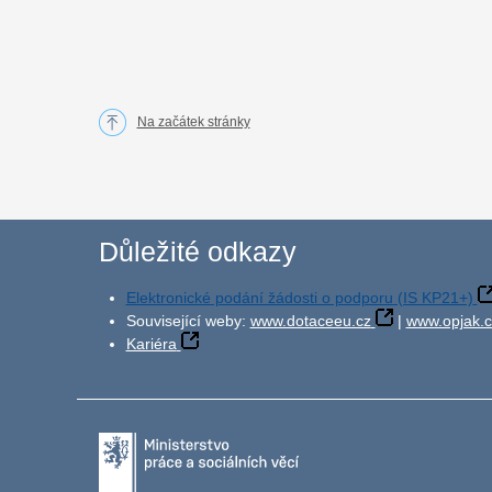
Na začátek stránky
Důležité odkazy
Elektronické podání žádosti o podporu (IS KP21+)
Související weby:
www.dotaceeu.cz
|
www.opjak.c
Kariéra