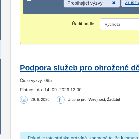
Zrušit
Probíhající výzvy
Řadit podle:
Podpora služeb pro ohrožené dět
Číslo výzvy: 085
Platnost do: 14. 09. 2026 12:00
29. 6. 2026
Určeno pro:
Veřejnost, Žadatel
Pokud je tato stránka prázdná, znamená to, že k tomuto