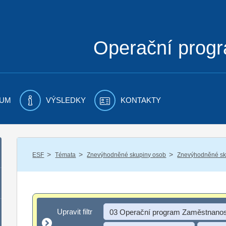
Operační prog
UM
VÝSLEDKY
KONTAKTY
/
/
/
ESF
Témata
Znevýhodněné skupiny osob
Znevýhodněné sku
Upravit filtr
Upravit filtr
03 Operační program Zaměstnanos