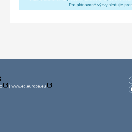
Pro plánované výzvy sledujte pr
z
|
www.ec.europa.eu