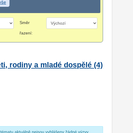
 vše
Směr
řazení:
i, rodiny a mladé dospělé (4)
 tématu aktuálně nejsou vyhlášeny žádné výzvy.