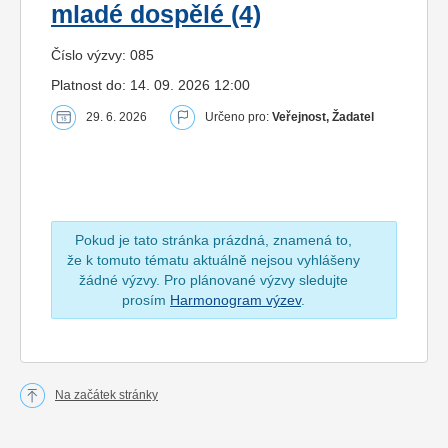
mladé dospělé (4)
Číslo výzvy: 085
Platnost do: 14. 09. 2026 12:00
29. 6. 2026
Určeno pro:
Veřejnost, Žadatel
Pokud je tato stránka prázdná, znamená to,
že k tomuto tématu aktuálně nejsou vyhlášeny
žádné výzvy. Pro plánované výzvy sledujte
prosím
Harmonogram výzev
.
Na začátek stránky