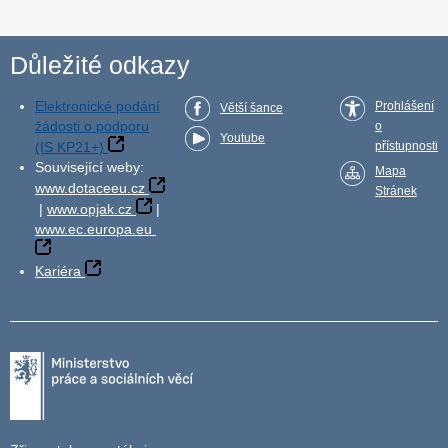
Důležité odkazy
Elektronické podání
Prohlášení
Větší šance
žádosti o podporu
o
Youtube
(IS KP21+)
přístupnosti
Související weby:
Mapa
www.dotaceeu.cz
Stránek
|
www.opjak.cz
|
www.ec.europa.eu
Kariéra