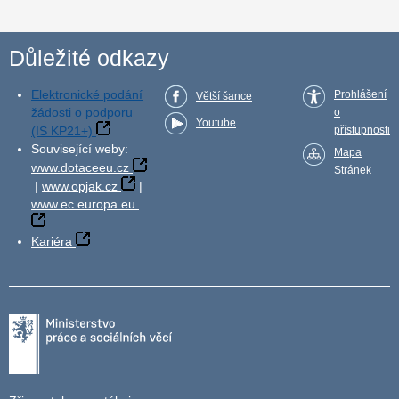
Důležité odkazy
Elektronické podání
Prohlášení
Větší šance
žádosti o podporu
o
Youtube
(IS KP21+)
přístupnosti
Související weby:
Mapa
www.dotaceeu.cz
Stránek
|
www.opjak.cz
|
www.ec.europa.eu
Kariéra