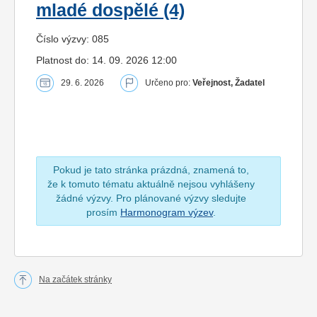
mladé dospělé (4)
Číslo výzvy: 085
Platnost do: 14. 09. 2026 12:00
29. 6. 2026
Určeno pro:
Veřejnost, Žadatel
Pokud je tato stránka prázdná, znamená to,
že k tomuto tématu aktuálně nejsou vyhlášeny
žádné výzvy. Pro plánované výzvy sledujte
prosím
Harmonogram výzev
.
Na začátek stránky