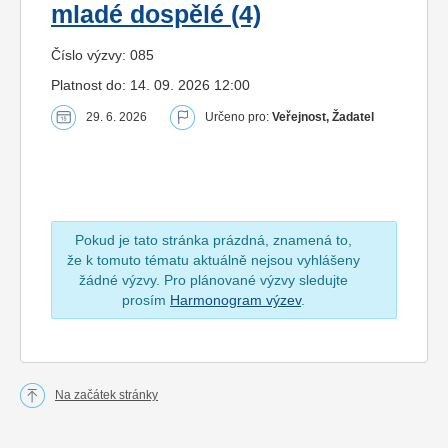
mladé dospělé (4)
Číslo výzvy: 085
Platnost do: 14. 09. 2026 12:00
29. 6. 2026
Určeno pro:
Veřejnost, Žadatel
Pokud je tato stránka prázdná, znamená to,
že k tomuto tématu aktuálně nejsou vyhlášeny
žádné výzvy. Pro plánované výzvy sledujte
prosím
Harmonogram výzev
.
Na začátek stránky