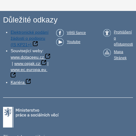
Důležité odkazy
Elektronické podání
Prohlášení
Větší šance
žádosti o podporu
o
Youtube
(IS KP21+)
přístupnosti
Související weby:
Mapa
www.dotaceeu.cz
Stránek
|
www.opjak.cz
|
www.ec.europa.eu
Kariéra