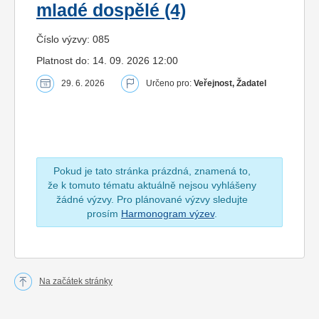
mladé dospělé (4)
Číslo výzvy: 085
Platnost do: 14. 09. 2026 12:00
29. 6. 2026
Určeno pro:
Veřejnost, Žadatel
Pokud je tato stránka prázdná, znamená to,
že k tomuto tématu aktuálně nejsou vyhlášeny
žádné výzvy. Pro plánované výzvy sledujte
prosím
Harmonogram výzev
.
Na začátek stránky