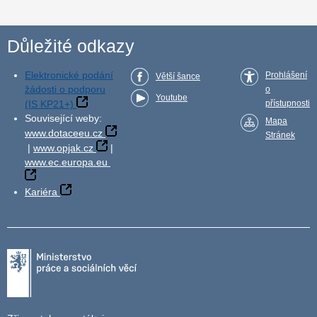
Důležité odkazy
Elektronické podání
Prohlášení
Větší šance
žádosti o podporu
o
Youtube
(IS KP21+)
přístupnosti
Související weby:
Mapa
www.dotaceeu.cz
Stránek
|
www.opjak.cz
|
www.ec.europa.eu
Kariéra