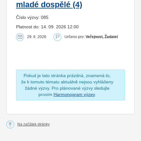
mladé dospělé (4)
Číslo výzvy: 085
Platnost do: 14. 09. 2026 12:00
29. 6. 2026
Určeno pro:
Veřejnost, Žadatel
Pokud je tato stránka prázdná, znamená to,
že k tomuto tématu aktuálně nejsou vyhlášeny
žádné výzvy. Pro plánované výzvy sledujte
prosím
Harmonogram výzev
.
Na začátek stránky