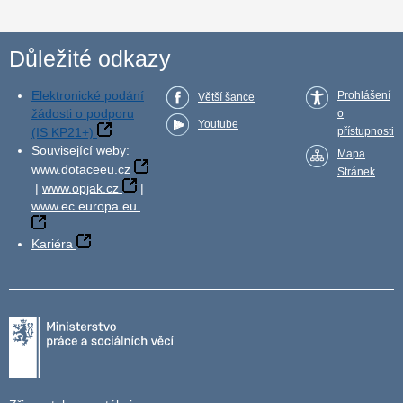
Důležité odkazy
Elektronické podání
Prohlášení
Větší šance
žádosti o podporu
o
Youtube
(IS KP21+)
přístupnosti
Související weby:
Mapa
www.dotaceeu.cz
Stránek
|
www.opjak.cz
|
www.ec.europa.eu
Kariéra