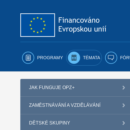
Přejít k obsahu
PROGRAMY
TÉMATA
FÓR
JAK FUNGUJE OPZ+
ZAMĚSTNÁVÁNÍ A VZDĚLÁVÁNÍ
DĚTSKÉ SKUPINY