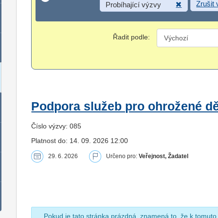
Zrušit
Probíhající výzvy
Řadit podle:
Podpora služeb pro ohrožené dět
Číslo výzvy: 085
Platnost do: 14. 09. 2026 12:00
29. 6. 2026
Určeno pro:
Veřejnost, Žadatel
Pokud je tato stránka prázdná, znamená to, že k tomuto