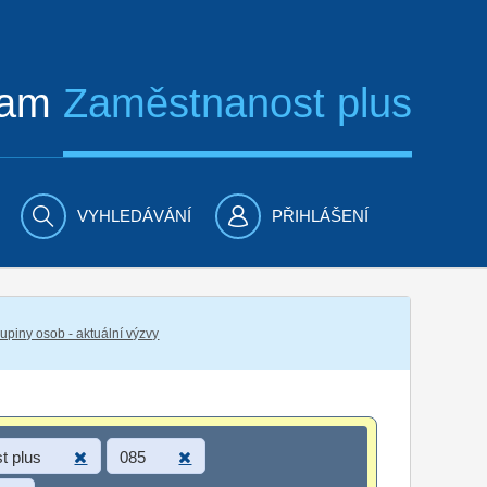
ram
Zaměstnanost plus
VYHLEDÁVÁNÍ
PŘIHLÁŠENÍ
piny osob - aktuální výzvy
t plus
085