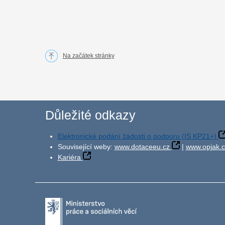
Na začátek stránky
Důležité odkazy
Elektronické podání žádosti o podporu (IS KP21+)
Související weby:
www.dotaceeu.cz
|
www.opjak.c
Kariéra