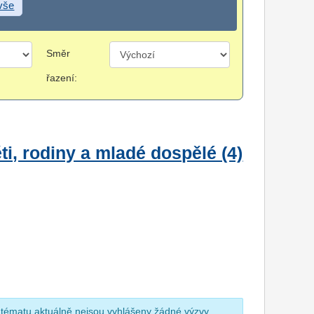
 vše
Směr
řazení:
i, rodiny a mladé dospělé (4)
 tématu aktuálně nejsou vyhlášeny žádné výzvy.