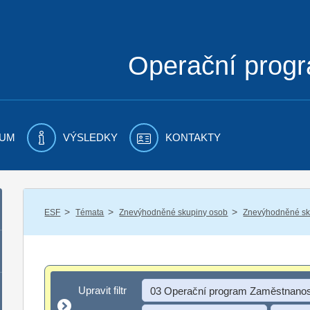
Operační prog
UM
VÝSLEDKY
KONTAKTY
/
/
/
ESF
Témata
Znevýhodněné skupiny osob
Znevýhodněné sku
Upravit filtr
Upravit filtr
03 Operační program Zaměstnanos