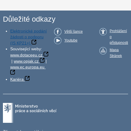
Důležité odkazy
Elektronické podání
Prohlášení
Větší šance
žádosti o podporu
o
Youtube
(IS KP21+)
přístupnosti
Související weby:
Mapa
www.dotaceeu.cz
Stránek
|
www.opjak.cz
|
www.ec.europa.eu
Kariéra