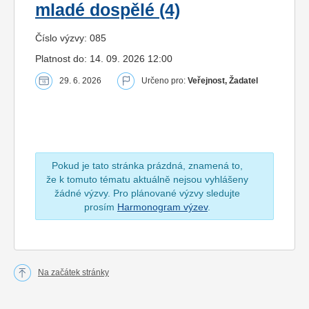
mladé dospělé (4)
Číslo výzvy: 085
Platnost do: 14. 09. 2026 12:00
29. 6. 2026
Určeno pro:
Veřejnost, Žadatel
Pokud je tato stránka prázdná, znamená to,
že k tomuto tématu aktuálně nejsou vyhlášeny
žádné výzvy. Pro plánované výzvy sledujte
prosím
Harmonogram výzev
.
Na začátek stránky