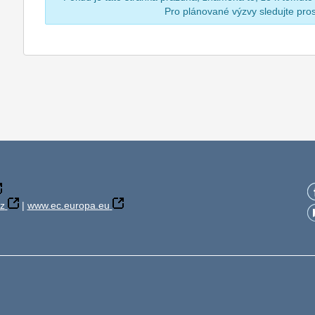
Pro plánované výzvy sledujte pr
z
|
www.ec.europa.eu