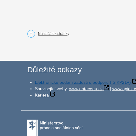
Na začátek stránky
Důležité odkazy
Elektronické podání žádosti o podporu (IS KP21+)
Související weby:
www.dotaceeu.cz
|
www.opjak.c
Kariéra