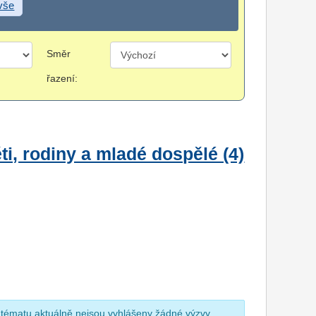
 vše
Směr
řazení:
i, rodiny a mladé dospělé (4)
 tématu aktuálně nejsou vyhlášeny žádné výzvy.