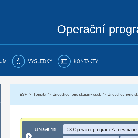
Operační prog
UM
VÝSLEDKY
KONTAKTY
/
/
/
ESF
Témata
Znevýhodněné skupiny osob
Znevýhodněné sku
Upravit filtr
Upravit filtr
03 Operační program Zaměstnanos