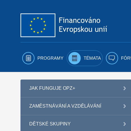
Přejít k obsahu
PROGRAMY
TÉMATA
FÓR
JAK FUNGUJE OPZ+
ZAMĚSTNÁVÁNÍ A VZDĚLÁVÁNÍ
DĚTSKÉ SKUPINY