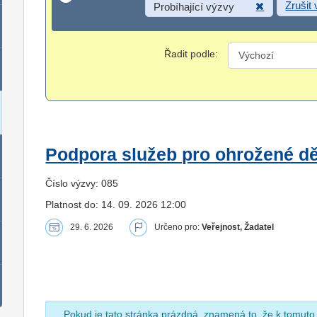
Zrušit
Probíhající výzvy
Řadit podle:
Podpora služeb pro ohrožené dět
Číslo výzvy: 085
Platnost do: 14. 09. 2026 12:00
29. 6. 2026
Určeno pro:
Veřejnost, Žadatel
Pokud je tato stránka prázdná, znamená to, že k tomuto