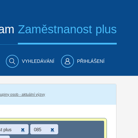
ram
Zaměstnanost plus
VYHLEDÁVÁNÍ
PŘIHLÁŠENÍ
piny osob - aktuální výzvy
t plus
085