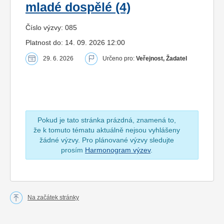
mladé dospělé (4)
Číslo výzvy: 085
Platnost do: 14. 09. 2026 12:00
29. 6. 2026
Určeno pro:
Veřejnost, Žadatel
Pokud je tato stránka prázdná, znamená to,
že k tomuto tématu aktuálně nejsou vyhlášeny
žádné výzvy. Pro plánované výzvy sledujte
prosím
Harmonogram výzev
.
Na začátek stránky