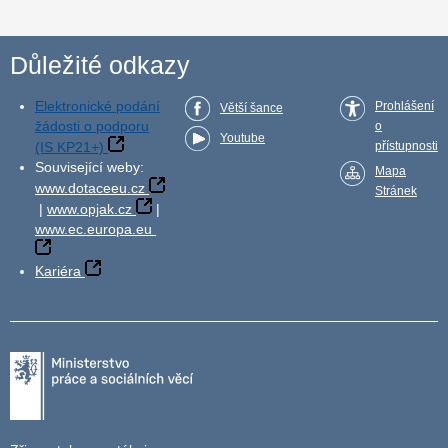
Důležité odkazy
Elektronické podání
Prohlášení
Větší šance
žádosti o podporu
o
Youtube
(IS KP21+)
přístupnosti
Související weby:
Mapa
www.dotaceeu.cz
Stránek
|
www.opjak.cz
|
www.ec.europa.eu
Kariéra