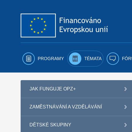
Přejít k obsahu
PROGRAMY
TÉMATA
FÓR
JAK FUNGUJE OPZ+
ZAMĚSTNÁVÁNÍ A VZDĚLÁVÁNÍ
DĚTSKÉ SKUPINY