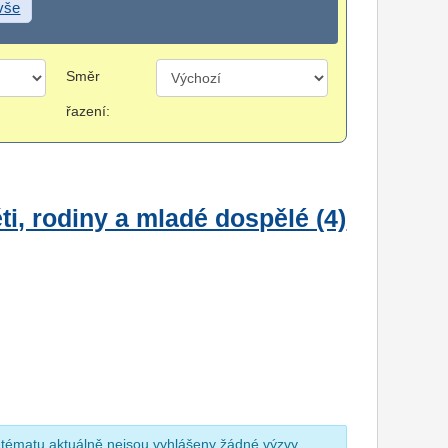
 vše
Směr
řazení:
i, rodiny a mladé dospělé (4)
 tématu aktuálně nejsou vyhlášeny žádné výzvy.