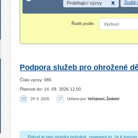
Zrušit
Probíhající výzvy
Řadit podle:
Podpora služeb pro ohrožené dět
Číslo výzvy: 085
Platnost do: 14. 09. 2026 12:00
29. 6. 2026
Určeno pro:
Veřejnost, Žadatel
Pokud je tato stránka prázdná, znamená to, že k tomuto