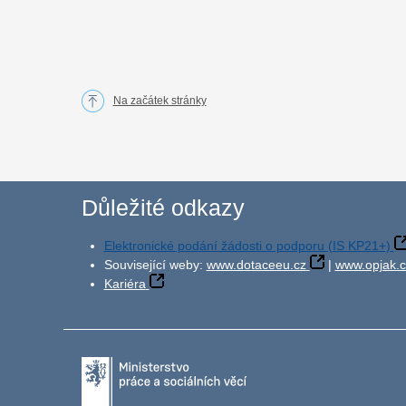
Na začátek stránky
Důležité odkazy
Elektronické podání žádosti o podporu (IS KP21+)
Související weby:
www.dotaceeu.cz
|
www.opjak.c
Kariéra