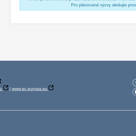
Pro plánované výzvy sledujte pr
z
|
www.ec.europa.eu