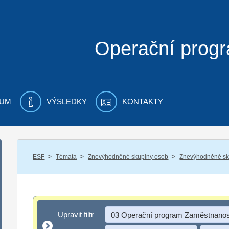
Operační prog
UM
VÝSLEDKY
KONTAKTY
/
/
/
ESF
Témata
Znevýhodněné skupiny osob
Znevýhodněné sku
Upravit filtr
Upravit filtr
03 Operační program Zaměstnanos