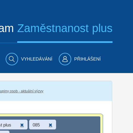
ram
Zaměstnanost plus
VYHLEDÁVÁNÍ
PŘIHLÁŠENÍ
piny osob - aktuální výzvy
t plus
085