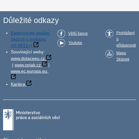
Důležité odkazy
Elektronické podání
Prohlášení
Větší šance
žádosti o podporu
o
Youtube
(IS KP21+)
přístupnosti
Související weby:
Mapa
www.dotaceeu.cz
Stránek
|
www.opjak.cz
|
www.ec.europa.eu
Kariéra