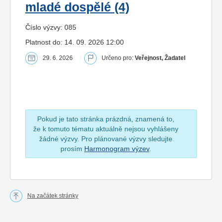
mladé dospělé (4)
Číslo výzvy: 085
Platnost do: 14. 09. 2026 12:00
29. 6. 2026
Určeno pro:
Veřejnost, Žadatel
Pokud je tato stránka prázdná, znamená to,
že k tomuto tématu aktuálně nejsou vyhlášeny
žádné výzvy. Pro plánované výzvy sledujte
prosím
Harmonogram výzev
.
Na začátek stránky