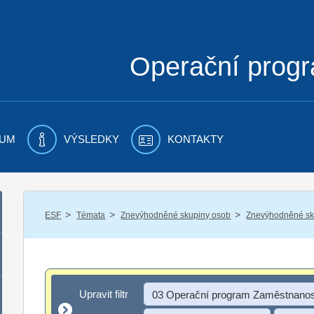
Operační prog
UM
VÝSLEDKY
KONTAKTY
/
/
/
ESF
Témata
Znevýhodněné skupiny osob
Znevýhodněné sku
Upravit filtr
Upravit filtr
03 Operační program Zaměstnanos