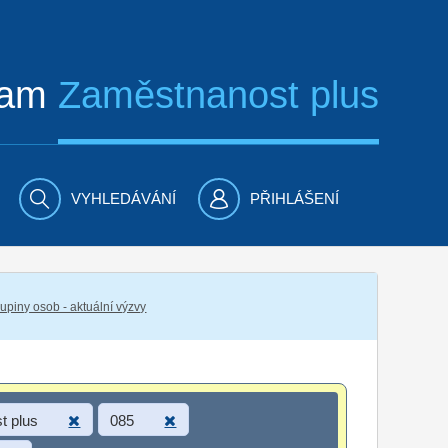
ram
Zaměstnanost plus
VYHLEDÁVÁNÍ
PŘIHLÁŠENÍ
piny osob - aktuální výzvy
t plus
085