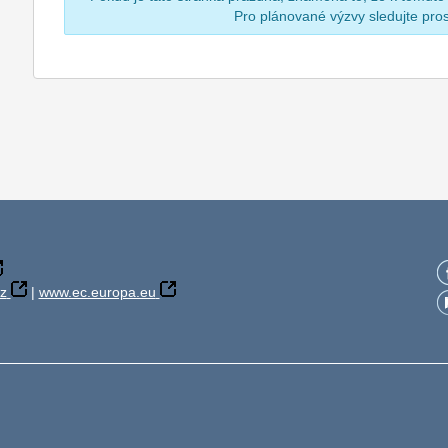
Pro plánované výzvy sledujte pr
z
|
www.ec.europa.eu