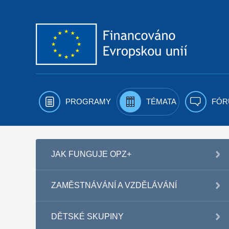
Přejít k obsahu
PROGRAMY
TÉMATA
FÓR
JAK FUNGUJE OPZ+
ZAMĚSTNÁVÁNÍ A VZDĚLÁVÁNÍ
DĚTSKÉ SKUPINY