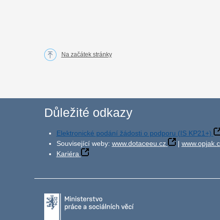
Na začátek stránky
Důležité odkazy
Elektronické podání žádosti o podporu (IS KP21+)
Související weby:
www.dotaceeu.cz
|
www.opjak.c
Kariéra