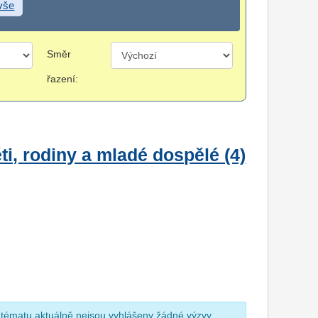
 vše
Směr
řazení:
i, rodiny a mladé dospělé (4)
 tématu aktuálně nejsou vyhlášeny žádné výzvy.