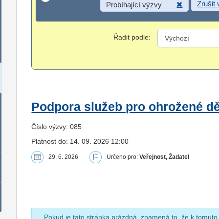
Zrušit
Probíhající výzvy
Řadit podle:
Podpora služeb pro ohrožené dět
Číslo výzvy: 085
Platnost do: 14. 09. 2026 12:00
29. 6. 2026
Určeno pro:
Veřejnost, Žadatel
Pokud je tato stránka prázdná, znamená to, že k tomuto