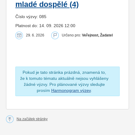
mladé dospělé (4)
Číslo výzvy: 085
Platnost do: 14. 09. 2026 12:00
29. 6. 2026
Určeno pro:
Veřejnost, Žadatel
Pokud je tato stránka prázdná, znamená to,
že k tomuto tématu aktuálně nejsou vyhlášeny
žádné výzvy. Pro plánované výzvy sledujte
prosím
Harmonogram výzev
.
Na začátek stránky