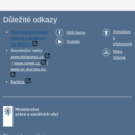
Důležité odkazy
Elektronické podání
Prohlášení
Větší šance
žádosti o podporu
o
Youtube
(IS KP21+)
přístupnosti
Související weby:
Mapa
www.dotaceeu.cz
Stránek
|
www.opjak.cz
|
www.ec.europa.eu
Kariéra