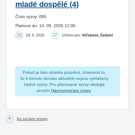
mladé dospělé (4)
Číslo výzvy: 085
Platnost do: 14. 09. 2026 12:00
29. 6. 2026
Určeno pro:
Veřejnost, Žadatel
Pokud je tato stránka prázdná, znamená to,
že k tomuto tématu aktuálně nejsou vyhlášeny
žádné výzvy. Pro plánované výzvy sledujte
prosím
Harmonogram výzev
.
Na začátek stránky