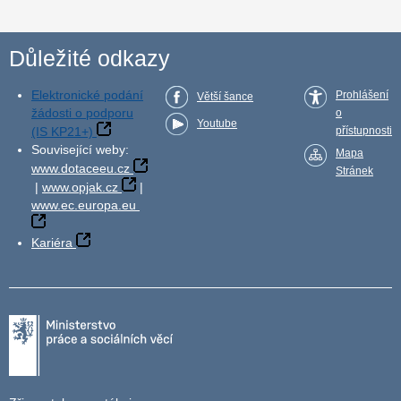
Důležité odkazy
Elektronické podání
Prohlášení
Větší šance
žádosti o podporu
o
Youtube
(IS KP21+)
přístupnosti
Související weby:
Mapa
www.dotaceeu.cz
Stránek
|
www.opjak.cz
|
www.ec.europa.eu
Kariéra