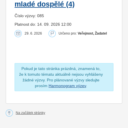
mladé dospělé (4)
Číslo výzvy: 085
Platnost do: 14. 09. 2026 12:00
29. 6. 2026
Určeno pro:
Veřejnost, Žadatel
Pokud je tato stránka prázdná, znamená to,
že k tomuto tématu aktuálně nejsou vyhlášeny
žádné výzvy. Pro plánované výzvy sledujte
prosím
Harmonogram výzev
.
Na začátek stránky