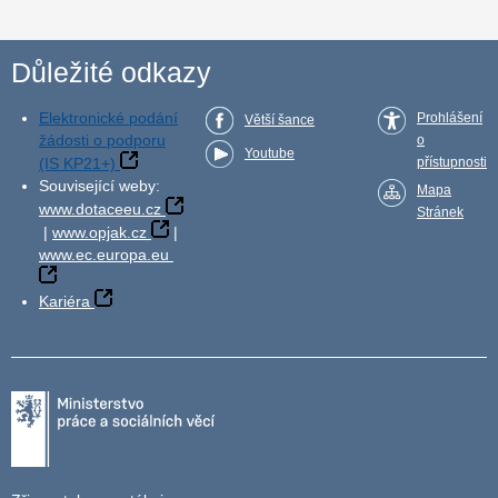
Důležité odkazy
Elektronické podání
Prohlášení
Větší šance
žádosti o podporu
o
Youtube
(IS KP21+)
přístupnosti
Související weby:
Mapa
www.dotaceeu.cz
Stránek
|
www.opjak.cz
|
www.ec.europa.eu
Kariéra