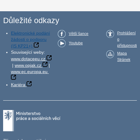
Důležité odkazy
Elektronické podání
Prohlášení
Větší šance
žádosti o podporu
o
Youtube
(IS KP21+)
přístupnosti
Související weby:
Mapa
www.dotaceeu.cz
Stránek
|
www.opjak.cz
|
www.ec.europa.eu
Kariéra