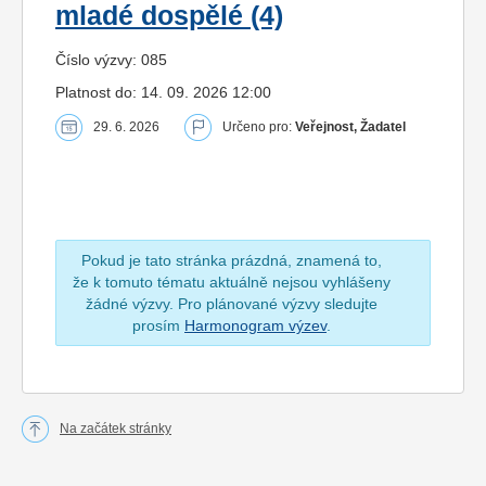
mladé dospělé (4)
Číslo výzvy: 085
Platnost do: 14. 09. 2026 12:00
29. 6. 2026
Určeno pro:
Veřejnost, Žadatel
Pokud je tato stránka prázdná, znamená to,
že k tomuto tématu aktuálně nejsou vyhlášeny
žádné výzvy. Pro plánované výzvy sledujte
prosím
Harmonogram výzev
.
Na začátek stránky