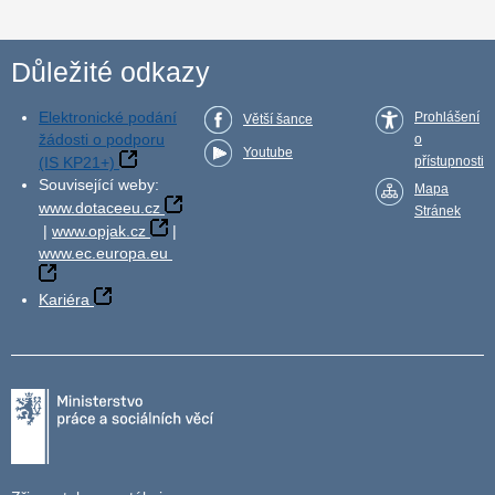
Důležité odkazy
Elektronické podání
Prohlášení
Větší šance
žádosti o podporu
o
Youtube
(IS KP21+)
přístupnosti
Související weby:
Mapa
www.dotaceeu.cz
Stránek
|
www.opjak.cz
|
www.ec.europa.eu
Kariéra