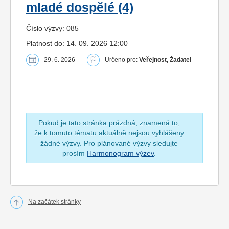
mladé dospělé (4)
Číslo výzvy: 085
Platnost do: 14. 09. 2026 12:00
29. 6. 2026
Určeno pro:
Veřejnost, Žadatel
Pokud je tato stránka prázdná, znamená to,
že k tomuto tématu aktuálně nejsou vyhlášeny
žádné výzvy. Pro plánované výzvy sledujte
prosím
Harmonogram výzev
.
Na začátek stránky