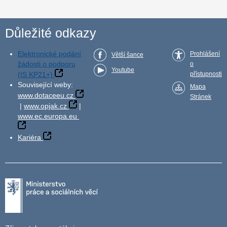
Důležité odkazy
Elektronické podání
Prohlášení
Větší šance
žádosti o podporu
o
Youtube
(IS KP21+)
přístupnosti
Související weby:
Mapa
www.dotaceeu.cz
Stránek
|
www.opjak.cz
|
www.ec.europa.eu
Kariéra