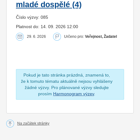
mladé dospělé (4)
Číslo výzvy: 085
Platnost do: 14. 09. 2026 12:00
29. 6. 2026
Určeno pro:
Veřejnost, Žadatel
Pokud je tato stránka prázdná, znamená to,
že k tomuto tématu aktuálně nejsou vyhlášeny
žádné výzvy. Pro plánované výzvy sledujte
prosím
Harmonogram výzev
.
Na začátek stránky