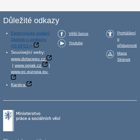
Důležité odkazy
Elektronické podání
Prohlášení
Větší šance
žádosti o podporu
o
Youtube
(IS KP21+)
přístupnosti
Související weby:
Mapa
www.dotaceeu.cz
Stránek
|
www.opjak.cz
|
www.ec.europa.eu
Kariéra