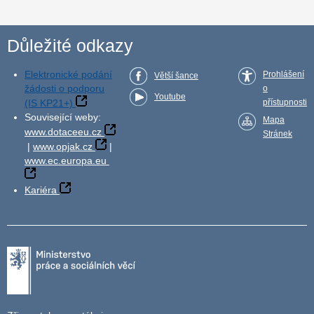
Důležité odkazy
Elektronické podání
Prohlášení
Větší šance
žádosti o podporu
o
Youtube
(IS KP21+)
přístupnosti
Související weby:
Mapa
www.dotaceeu.cz
Stránek
|
www.opjak.cz
|
www.ec.europa.eu
Kariéra