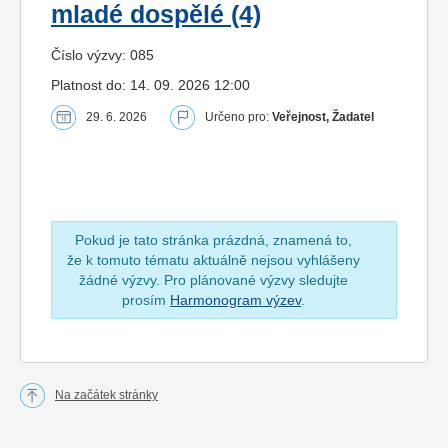
mladé dospělé (4)
Číslo výzvy: 085
Platnost do: 14. 09. 2026 12:00
29. 6. 2026
Určeno pro:
Veřejnost, Žadatel
Pokud je tato stránka prázdná, znamená to,
že k tomuto tématu aktuálně nejsou vyhlášeny
žádné výzvy. Pro plánované výzvy sledujte
prosím
Harmonogram výzev
.
Na začátek stránky