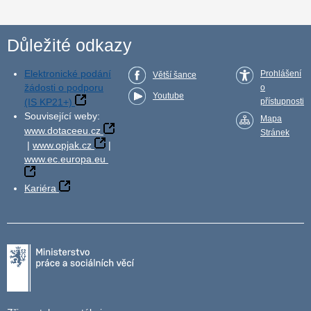
Důležité odkazy
Elektronické podání
Prohlášení
Větší šance
žádosti o podporu
o
Youtube
(IS KP21+)
přístupnosti
Související weby:
Mapa
www.dotaceeu.cz
Stránek
|
www.opjak.cz
|
www.ec.europa.eu
Kariéra