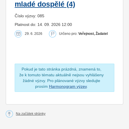
mladé dospělé (4)
Číslo výzvy: 085
Platnost do: 14. 09. 2026 12:00
29. 6. 2026
Určeno pro:
Veřejnost, Žadatel
Pokud je tato stránka prázdná, znamená to,
že k tomuto tématu aktuálně nejsou vyhlášeny
žádné výzvy. Pro plánované výzvy sledujte
prosím
Harmonogram výzev
.
Na začátek stránky