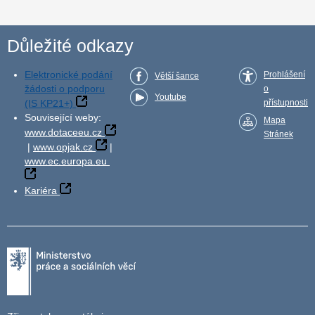
Důležité odkazy
Elektronické podání
Prohlášení
Větší šance
žádosti o podporu
o
Youtube
(IS KP21+)
přístupnosti
Související weby:
Mapa
www.dotaceeu.cz
Stránek
|
www.opjak.cz
|
www.ec.europa.eu
Kariéra