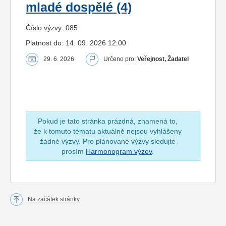
mladé dospělé (4)
Číslo výzvy: 085
Platnost do: 14. 09. 2026 12:00
29. 6. 2026
Určeno pro:
Veřejnost, Žadatel
Pokud je tato stránka prázdná, znamená to,
že k tomuto tématu aktuálně nejsou vyhlášeny
žádné výzvy. Pro plánované výzvy sledujte
prosím
Harmonogram výzev
.
Na začátek stránky