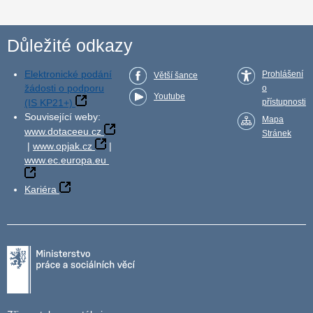
Důležité odkazy
Elektronické podání
Prohlášení
Větší šance
žádosti o podporu
o
Youtube
(IS KP21+)
přístupnosti
Související weby:
Mapa
www.dotaceeu.cz
Stránek
|
www.opjak.cz
|
www.ec.europa.eu
Kariéra