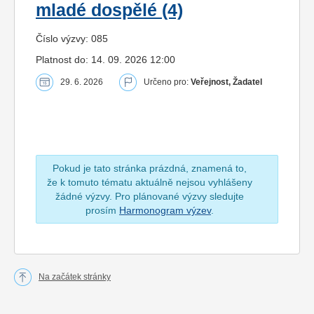
mladé dospělé (4)
Číslo výzvy: 085
Platnost do: 14. 09. 2026 12:00
29. 6. 2026
Určeno pro:
Veřejnost, Žadatel
Pokud je tato stránka prázdná, znamená to,
že k tomuto tématu aktuálně nejsou vyhlášeny
žádné výzvy. Pro plánované výzvy sledujte
prosím
Harmonogram výzev
.
Na začátek stránky