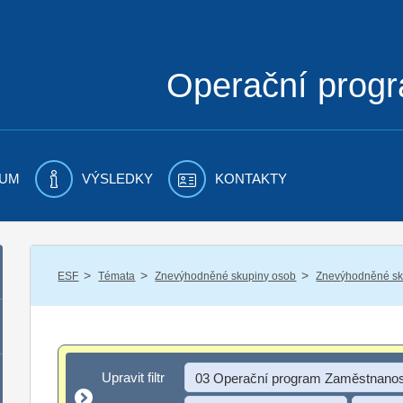
Operační prog
UM
VÝSLEDKY
KONTAKTY
/
/
/
ESF
Témata
Znevýhodněné skupiny osob
Znevýhodněné sku
Upravit filtr
Upravit filtr
03 Operační program Zaměstnanos