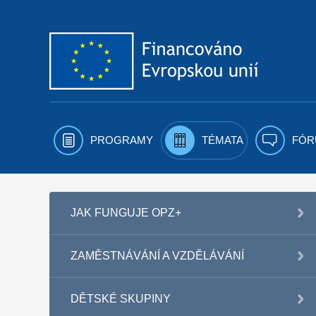
Přejít k obsahu
PROGRAMY
TÉMATA
FÓR
JAK FUNGUJE OPZ+
ZAMĚSTNÁVÁNÍ A VZDĚLÁVÁNÍ
DĚTSKÉ SKUPINY