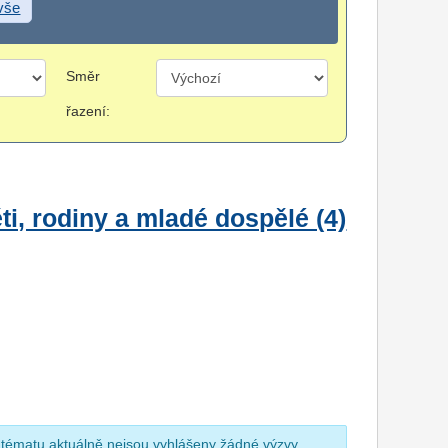
 vše
Směr
řazení:
i, rodiny a mladé dospělé (4)
 tématu aktuálně nejsou vyhlášeny žádné výzvy.