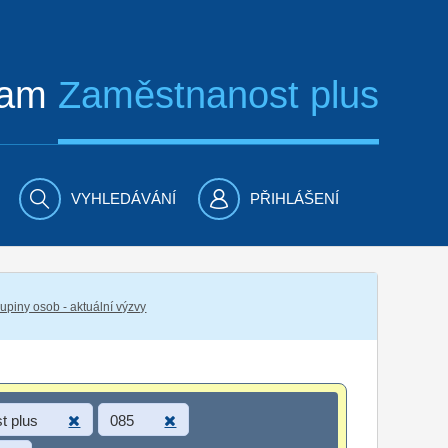
ram
Zaměstnanost plus
VYHLEDÁVÁNÍ
PŘIHLÁŠENÍ
piny osob - aktuální výzvy
t plus
085