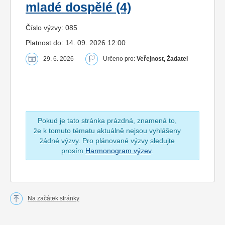
mladé dospělé (4)
Číslo výzvy: 085
Platnost do: 14. 09. 2026 12:00
29. 6. 2026
Určeno pro:
Veřejnost, Žadatel
Pokud je tato stránka prázdná, znamená to,
že k tomuto tématu aktuálně nejsou vyhlášeny
žádné výzvy. Pro plánované výzvy sledujte
prosím
Harmonogram výzev
.
Na začátek stránky