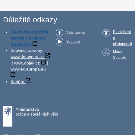
Důležité odkazy
Elektronické podání
Prohlášení
Větší šance
žádosti o podporu
o
Youtube
(IS KP21+)
přístupnosti
Související weby:
Mapa
www.dotaceeu.cz
Stránek
|
www.opjak.cz
|
www.ec.europa.eu
Kariéra