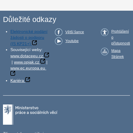
Důležité odkazy
Elektronické podání
Prohlášení
Větší šance
žádosti o podporu
o
Youtube
(IS KP21+)
přístupnosti
Související weby:
Mapa
www.dotaceeu.cz
Stránek
|
www.opjak.cz
|
www.ec.europa.eu
Kariéra