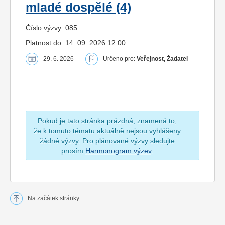
mladé dospělé (4)
Číslo výzvy: 085
Platnost do: 14. 09. 2026 12:00
29. 6. 2026
Určeno pro:
Veřejnost, Žadatel
Pokud je tato stránka prázdná, znamená to,
že k tomuto tématu aktuálně nejsou vyhlášeny
žádné výzvy. Pro plánované výzvy sledujte
prosím
Harmonogram výzev
.
Na začátek stránky