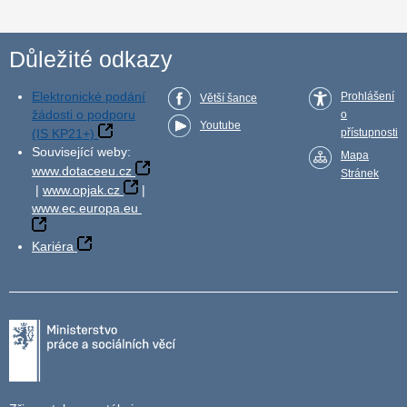
Důležité odkazy
Elektronické podání
Prohlášení
Větší šance
žádosti o podporu
o
Youtube
(IS KP21+)
přístupnosti
Související weby:
Mapa
www.dotaceeu.cz
Stránek
|
www.opjak.cz
|
www.ec.europa.eu
Kariéra