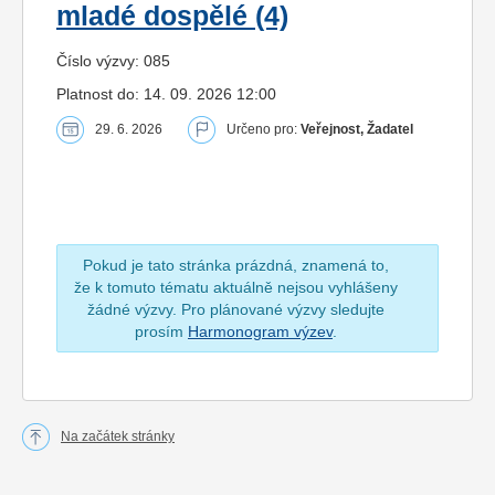
mladé dospělé (4)
Číslo výzvy: 085
Platnost do: 14. 09. 2026 12:00
29. 6. 2026
Určeno pro:
Veřejnost, Žadatel
Pokud je tato stránka prázdná, znamená to,
že k tomuto tématu aktuálně nejsou vyhlášeny
žádné výzvy. Pro plánované výzvy sledujte
prosím
Harmonogram výzev
.
Na začátek stránky