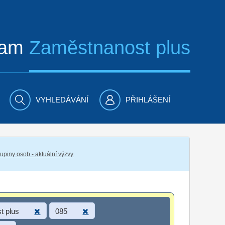
ram
Zaměstnanost plus
VYHLEDÁVÁNÍ
PŘIHLÁŠENÍ
piny osob - aktuální výzvy
t plus
085