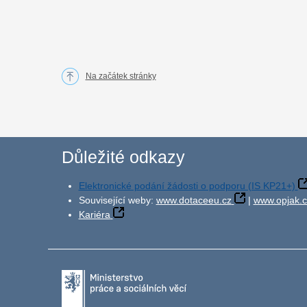
Na začátek stránky
Důležité odkazy
Elektronické podání žádosti o podporu (IS KP21+)
Související weby:
www.dotaceeu.cz
|
www.opjak.c
Kariéra