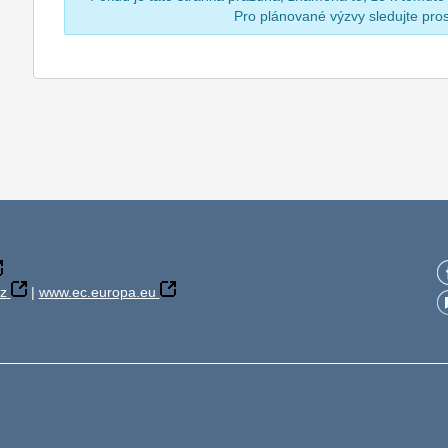
Pro plánované výzvy sledujte pr
z
|
www.ec.europa.eu