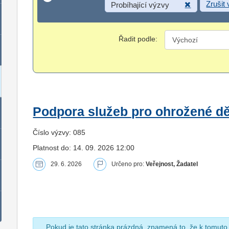
Zrušit
Probíhající výzvy
Řadit podle:
Podpora služeb pro ohrožené dět
Číslo výzvy: 085
Platnost do: 14. 09. 2026 12:00
29. 6. 2026
Určeno pro:
Veřejnost, Žadatel
Pokud je tato stránka prázdná, znamená to, že k tomuto