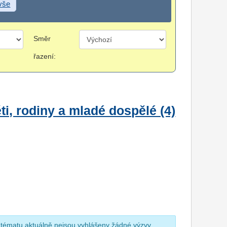
 vše
Směr
řazení:
i, rodiny a mladé dospělé (4)
 tématu aktuálně nejsou vyhlášeny žádné výzvy.