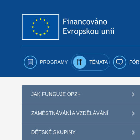
Přejít k obsahu
PROGRAMY
TÉMATA
FÓR
JAK FUNGUJE OPZ+
ZAMĚSTNÁVÁNÍ A VZDĚLÁVÁNÍ
DĚTSKÉ SKUPINY