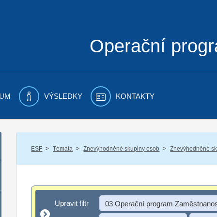
Operační prog
UM
VÝSLEDKY
KONTAKTY
/
/
/
ESF
Témata
Znevýhodněné skupiny osob
Znevýhodněné sku
Upravit filtr
Upravit filtr
03 Operační program Zaměstnanos