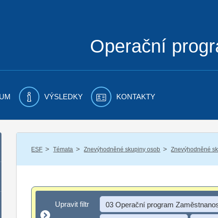
Operační prog
UM
VÝSLEDKY
KONTAKTY
/
/
/
ESF
Témata
Znevýhodněné skupiny osob
Znevýhodněné sku
Upravit filtr
Upravit filtr
03 Operační program Zaměstnanos