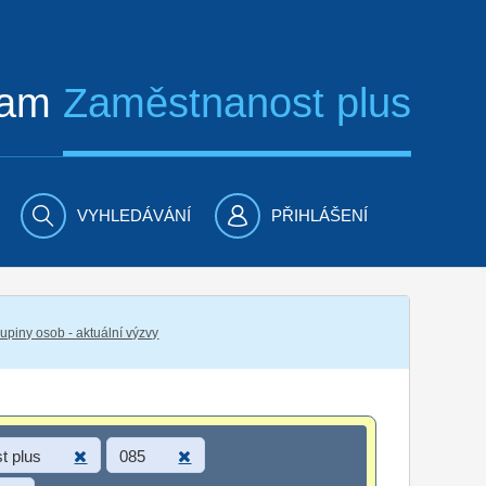
ram
Zaměstnanost plus
VYHLEDÁVÁNÍ
PŘIHLÁŠENÍ
piny osob - aktuální výzvy
t plus
085