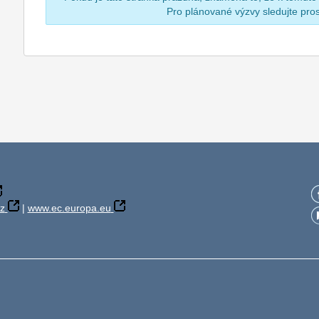
Pro plánované výzvy sledujte pr
z
|
www.ec.europa.eu