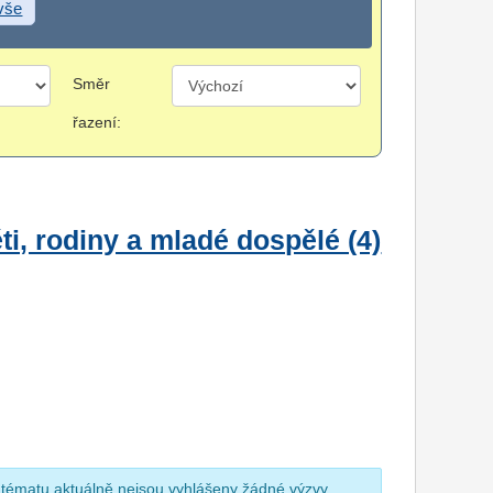
 vše
Směr
řazení:
i, rodiny a mladé dospělé (4)
 tématu aktuálně nejsou vyhlášeny žádné výzvy.