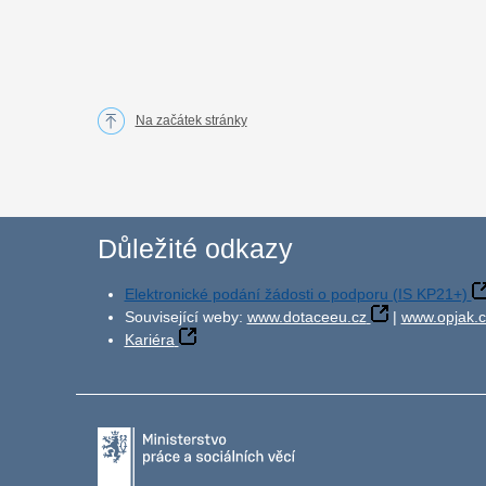
Na začátek stránky
Důležité odkazy
Elektronické podání žádosti o podporu (IS KP21+)
Související weby:
www.dotaceeu.cz
|
www.opjak.c
Kariéra