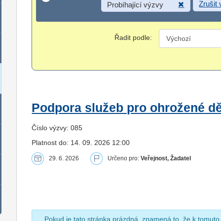
Zrušit
Probíhající výzvy
Řadit podle:
Podpora služeb pro ohrožené dět
Číslo výzvy: 085
Platnost do: 14. 09. 2026 12:00
29. 6. 2026
Určeno pro:
Veřejnost, Žadatel
Pokud je tato stránka prázdná, znamená to, že k tomuto