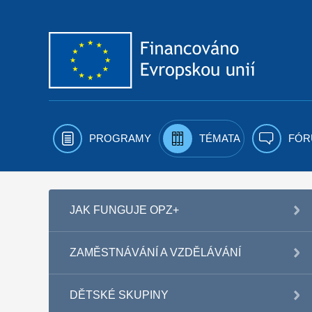
Přejít k obsahu
PROGRAMY
TÉMATA
FÓR
JAK FUNGUJE OPZ+
ZAMĚSTNÁVÁNÍ A VZDĚLÁVÁNÍ
DĚTSKÉ SKUPINY