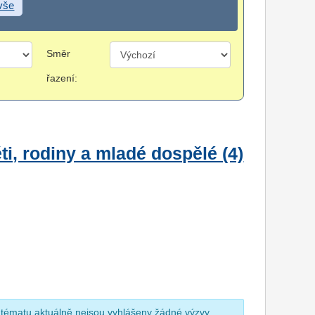
 vše
Směr
řazení:
i, rodiny a mladé dospělé (4)
 tématu aktuálně nejsou vyhlášeny žádné výzvy.