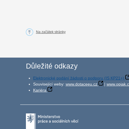
Na začátek stránky
Důležité odkazy
Elektronické podání žádosti o podporu (IS KP21+)
Související weby:
www.dotaceeu.cz
|
www.opjak.c
Kariéra