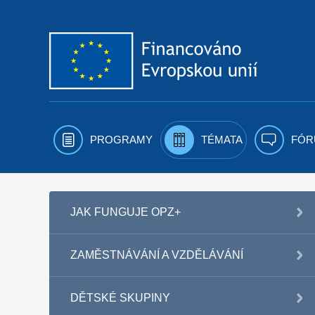
Přejít k obsahu
PROGRAMY
TÉMATA
FÓR
JAK FUNGUJE OPZ+
ZAMĚSTNÁVÁNÍ A VZDĚLÁVÁNÍ
DĚTSKÉ SKUPINY