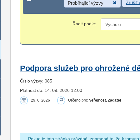
Zrušit
Probíhající výzvy
Řadit podle:
Podpora služeb pro ohrožené dět
Číslo výzvy: 085
Platnost do: 14. 09. 2026 12:00
29. 6. 2026
Určeno pro:
Veřejnost, Žadatel
Pokud je tato stránka prázdná, znamená to, že k tomuto