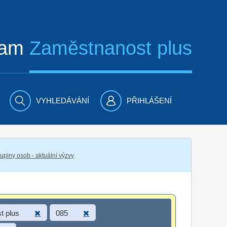
ram
Zaměstnanost plus
VYHLEDÁVÁNÍ
PŘIHLÁŠENÍ
piny osob - aktuální výzvy
t plus
085