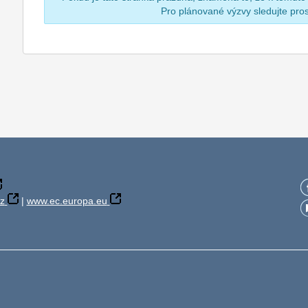
Pro plánované výzvy sledujte pr
z
|
www.ec.europa.eu