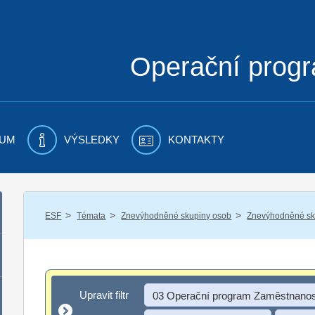
Operační prog
UM
VÝSLEDKY
KONTAKTY
/
/
/
ESF
Témata
Znevýhodněné skupiny osob
Znevýhodněné sku
Upravit filtr
Upravit filtr
03 Operační program Zaměstnanos