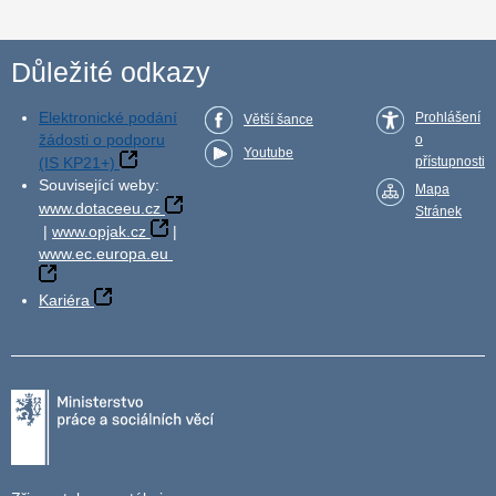
Důležité odkazy
Elektronické podání
Prohlášení
Větší šance
žádosti o podporu
o
Youtube
(IS KP21+)
přístupnosti
Související weby:
Mapa
www.dotaceeu.cz
Stránek
|
www.opjak.cz
|
www.ec.europa.eu
Kariéra