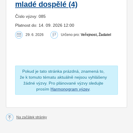
mladé dospělé (4)
Číslo výzvy: 085
Platnost do: 14. 09. 2026 12:00
29. 6. 2026
Určeno pro:
Veřejnost, Žadatel
Pokud je tato stránka prázdná, znamená to,
že k tomuto tématu aktuálně nejsou vyhlášeny
žádné výzvy. Pro plánované výzvy sledujte
prosím
Harmonogram výzev
.
Na začátek stránky