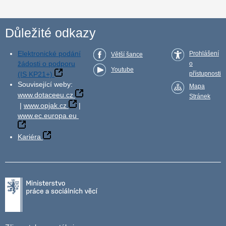
Důležité odkazy
Elektronické podání
Prohlášení
Větší šance
žádosti o podporu
o
Youtube
(IS KP21+)
přístupnosti
Související weby:
Mapa
www.dotaceeu.cz
Stránek
|
www.opjak.cz
|
www.ec.europa.eu
Kariéra