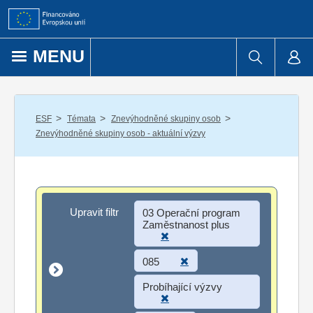
Přejít k obsahu
MENU
/
/
/
ESF
Témata
Znevýhodněné skupiny osob
Znevýhodněné skupiny osob - aktuální výzvy
Upravit filtr
Upravit filtr
03 Operační program
Zaměstnanost plus
085
Probíhající výzvy