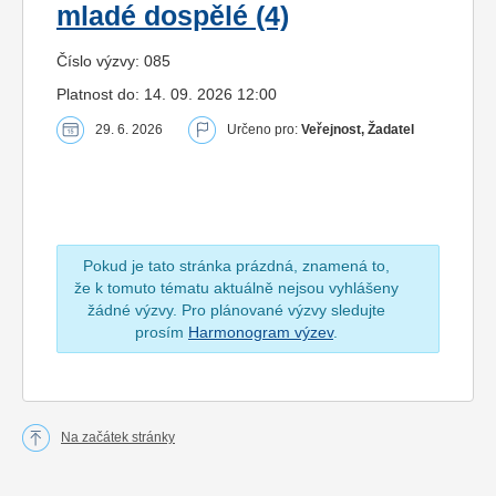
mladé dospělé (4)
Číslo výzvy: 085
Platnost do: 14. 09. 2026 12:00
29. 6. 2026
Určeno pro:
Veřejnost, Žadatel
Pokud je tato stránka prázdná, znamená to,
že k tomuto tématu aktuálně nejsou vyhlášeny
žádné výzvy. Pro plánované výzvy sledujte
prosím
Harmonogram výzev
.
Na začátek stránky