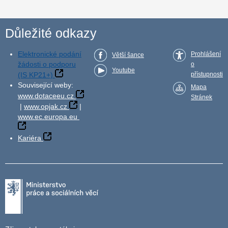
Důležité odkazy
Elektronické podání
Prohlášení
Větší šance
žádosti o podporu
o
Youtube
(IS KP21+)
přístupnosti
Související weby:
Mapa
www.dotaceeu.cz
Stránek
|
www.opjak.cz
|
www.ec.europa.eu
Kariéra